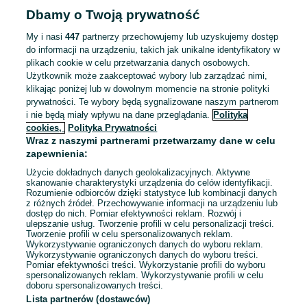
Dbamy o Twoją prywatność
My i nasi
447
partnerzy przechowujemy lub uzyskujemy dostęp
do informacji na urządzeniu, takich jak unikalne identyfikatory w
plikach cookie w celu przetwarzania danych osobowych.
Użytkownik może zaakceptować wybory lub zarządzać nimi,
klikając poniżej lub w dowolnym momencie na stronie polityki
prywatności. Te wybory będą sygnalizowane naszym partnerom
i nie będą miały wpływu na dane przeglądania.
Polityka
cookies,
Polityka Prywatności
Wraz z naszymi partnerami przetwarzamy dane w celu
zapewnienia:
Użycie dokładnych danych geolokalizacyjnych. Aktywne
skanowanie charakterystyki urządzenia do celów identyfikacji.
Rozumienie odbiorców dzięki statystyce lub kombinacji danych
z różnych źródeł. Przechowywanie informacji na urządzeniu lub
dostęp do nich. Pomiar efektywności reklam. Rozwój i
Sprzedający nie otrzymał jeszcze żadnych ocen
ulepszanie usług. Tworzenie profili w celu personalizacji treści.
Tworzenie profili w celu spersonalizowanych reklam.
Kup jeden z przedmiotów sprzedającego z Przesyłką OLX,
Wykorzystywanie ograniczonych danych do wyboru reklam.
Wykorzystywanie ograniczonych danych do wyboru treści.
aby być jedną z pierwszych osób, która wystawi mu ocenę.
Pomiar efektywności treści. Wykorzystanie profili do wyboru
spersonalizowanych reklam. Wykorzystywanie profili w celu
Jak działają oceny?
doboru spersonalizowanych treści.
Lista partnerów (dostawców)